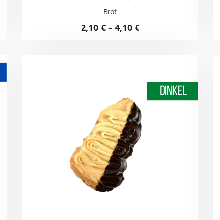
Brot
2,10
€
–
4,10
€