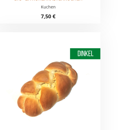
Kuchen
7,50
€