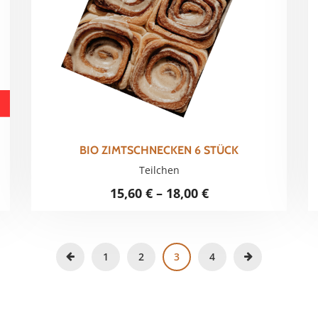
BIO ZIMTSCHNECKEN 6 STÜCK
Teilchen
15,60
€
–
18,00
€
1
2
3
4