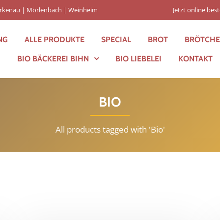
Birkenau | Mörlenbach | Weinheim
Jetzt online best
NG
ALLE PRODUKTE
SPECIAL
BROT
BRÖTCH
BIO BÄCKEREI BIHN
BIO LIEBELEI
KONTAKT
BIO
All products tagged with 'Bio'
btheit