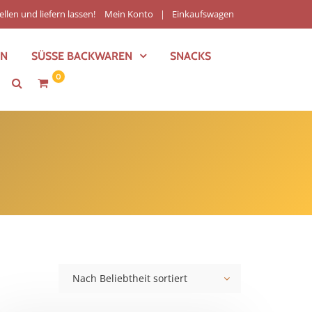
ellen und liefern lassen!
Mein Konto
Einkaufswagen
EN
SÜSSE BACKWAREN
SNACKS
0
Nach Beliebtheit sortiert