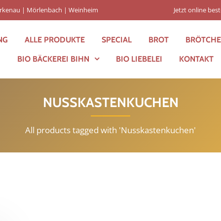
Birkenau | Mörlenbach | Weinheim
Jetzt online best
NG
ALLE PRODUKTE
SPECIAL
BROT
BRÖTCH
BIO BÄCKEREI BIHN
BIO LIEBELEI
KONTAKT
NUSSKASTENKUCHEN
All products tagged with 'Nusskastenkuchen'