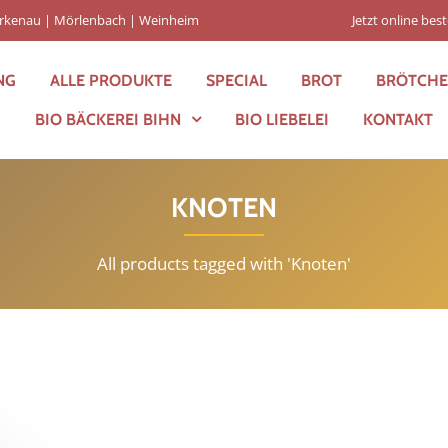
Birkenau | Mörlenbach | Weinheim
Jetzt online best
NG
ALLE PRODUKTE
SPECIAL
BROT
BRÖTCH
BIO BÄCKEREI BIHN
BIO LIEBELEI
KONTAKT
KNOTEN
All products tagged with 'Knoten'