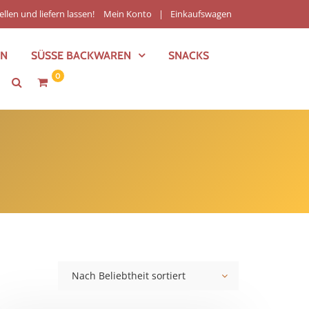
ellen und liefern lassen!
Mein Konto
Einkaufswagen
EN
SÜSSE BACKWAREN
SNACKS
0
Nach Beliebtheit sortiert