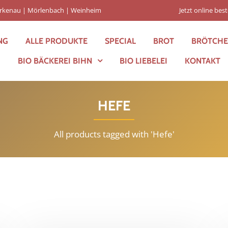
Birkenau | Mörlenbach | Weinheim
Jetzt online best
NG
ALLE PRODUKTE
SPECIAL
BROT
BRÖTCH
BIO BÄCKEREI BIHN
BIO LIEBELEI
KONTAKT
HEFE
All products tagged with 'Hefe'