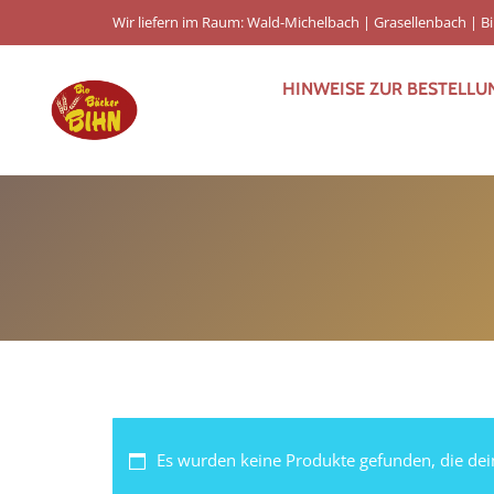
Wir liefern im Raum: Wald-Michelbach | Grasellenbach | 
HINWEISE ZUR BESTELLU
Es wurden keine Produkte gefunden, die de