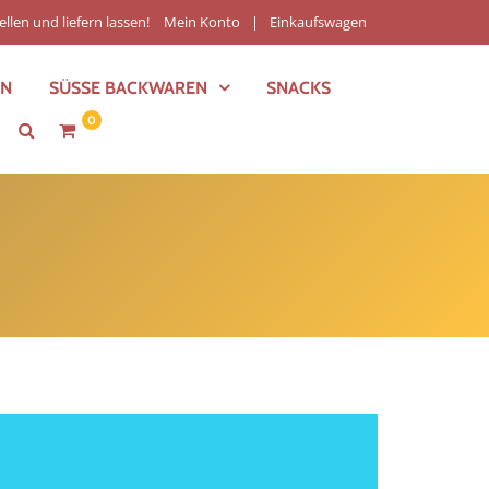
ellen und liefern lassen!
Mein Konto
Einkaufswagen
EN
SÜSSE BACKWAREN
SNACKS
0