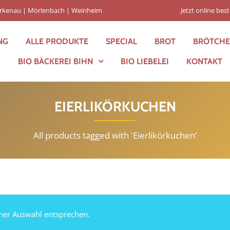
Birkenau | Mörlenbach | Weinheim
Jetzt online best
NG
ALLE PRODUKTE
SPECIAL
BROT
BRÖTCH
BIO BÄCKEREI BIHN
BIO LIEBELEI
KONTAKT
EIERLIKÖRKUCHEN
All products tagged with 'Eierlikörkuchen'
iner Auswahl entsprechen.