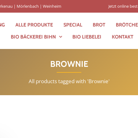
Birkenau | Mörlenbach | Weinheim
Jetzt online best
NG
ALLE PRODUKTE
SPECIAL
BROT
BRÖTCH
BIO BÄCKEREI BIHN
BIO LIEBELEI
KONTAKT
BROWNIE
All products tagged with 'Brownie'