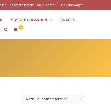
ellen und liefern lassen!
Mein Konto
Einkaufswagen
EN
SÜSSE BACKWAREN
SNACKS
0
Nach Beliebtheit sortiert